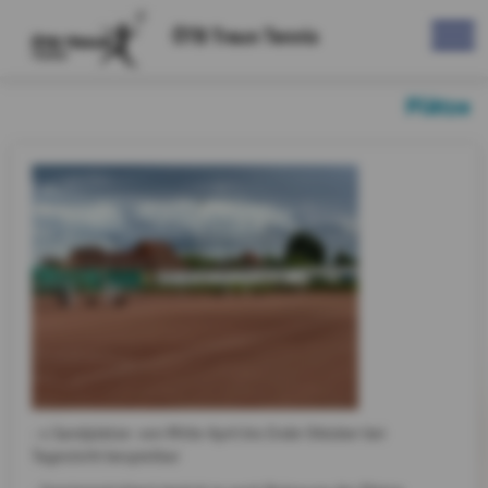
ÖTB Traun Tennis
Plätze
- 4 Sandplätze: von Mitte April bis Ende Oktober bei
Tageslicht bespielbar