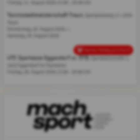
Freitag, 14. August 2026
15:00 - 20:00 Uhr
Tennisstadtmeisterschaft Traun
, Sportplatzweg 17, 4050
Traun
Donnerstag, 20. August 2026
bis
Samstag,
29. August 2026
Herren Hobby 8,0 Ost B
UTC Sparkasse Eggendorf vs. ÖTB
, Sportplatzstraße 2,
4622 Eggendorf im Traunkreis
Freitag, 28. August 2026
15:00 - 20:00 Uhr