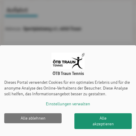
Anfahrt
Sportplatzweg 17, 4050 Traun
Adresse:
Möchten Sie von
Google Map
bereitgestellte externe Inhalte
laden?
Ja
Immer
ÖTB Traun Tennis
Dieses Portal verwendet Cookies für ein optimales Erlebnis und für die
anonyme Analyse des Online-Verhaltens der Besucher. Diese Analyse
soll helfen, das Informationsangebot besser zu gestalten.
Einstellungen verwalten
Alle ablehnen
Alle
akzeptieren
ÖTB Traun Tennis |
Impressum
|
Cookie Policy
© 2012-2026
eTennis