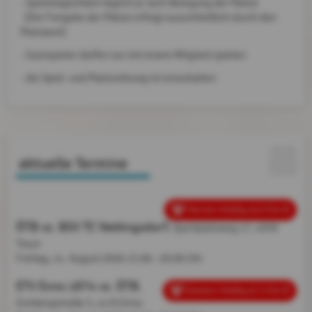
- Spielmöglichkeit täglich je nach Belegung der Plätze
(Die Freigabe der Plätze erfolgt ausschließlich durch den
Platzwart)
- Gastspieler dürfen nur mit einem Mitglied spielen
- die Spiel- und Platzordnung ist einzuhalten
aktuelle Termine
Herren Hobby 8,0 Ost B
ÖTB vs. BSV TC Nettingsdorf
, Sportplatzweg 17, 4050
Traun
Freitag, 14. August 2026
15:00 - 20:00 Uhr
ETV Enns 1874 vs. ÖTB
,
Damen Hobby 8.5 Ost B
Eichbergstraße 5, 4470 Enns