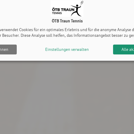
ÖTB Traun Tennis
 verwendet Cookies für ein optimales Erlebnis und für die anonyme Analyse 
r Besucher. Diese Analyse soll helfen, das Informationsangebot besser zu ge
ehnen
Einstellungen verwalten
Alle ak