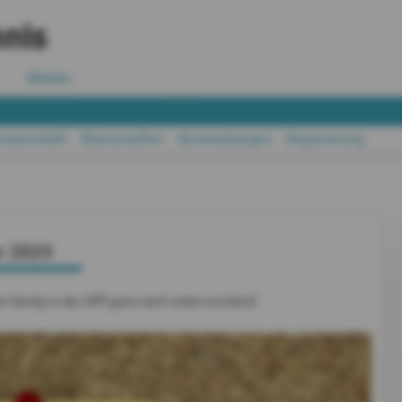
nis
Wetter
isterschaft
Mannschaften
Veranstaltungen
Registrierung
r 2025
m Handy in der APP ganz nach unten scrollen)