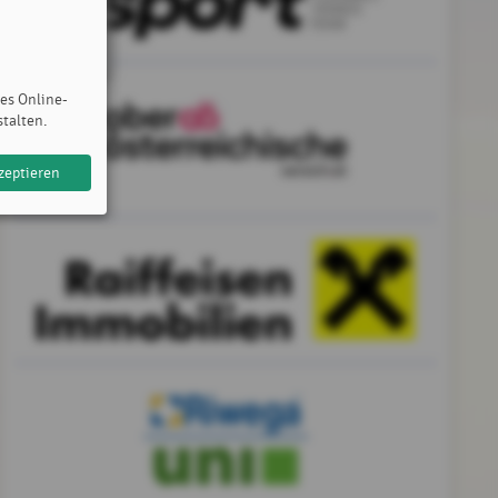
des Online-
stalten.
zeptieren