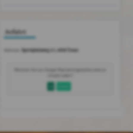
Anfahrt
Sportplatzweg 17, 4050 Traun
Adresse:
Möchten Sie von
Google Map
bereitgestellte externe
Inhalte laden?
Ja
Immer