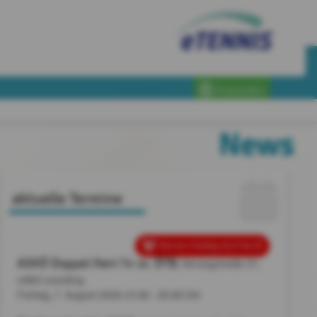
Anmelden
News
aktuelle Termine
Herren Hobby 8,0 Ost B
ASKÖ Doppel Hart 74 vs. ÖTB
, Herzogstraße 37,
4060 Leonding
Freitag, 7. August 2026
15:00 - 20:00 Uhr