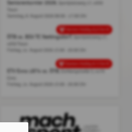
Seniorenturnier 2026
, Sportplatzweg 17, 4050
Traun
Samstag, 8. August 2026
08:00 - 17:00 Uhr
Herren Hobby 8,0 Ost B
ÖTB vs. BSV TC Nettingsdorf
, Sportplatzweg 17,
4050 Traun
Freitag, 14. August 2026
15:00 - 20:00 Uhr
Damen Hobby 8.5 Ost B
ETV Enns 1874 vs. ÖTB
, Eichbergstraße 5, 4470
Enns
Freitag, 14. August 2026
15:00 - 20:00 Uhr