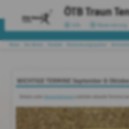
ÖTB Traun Ten
Info
Reservierung
News
Der Verein
Kontakt
Reservierungssystem
Vereinsme
WICHTIGE TERMINE September & Oktobe
Details unter
Veranstaltungen
und/oder aktuelle Termine (a